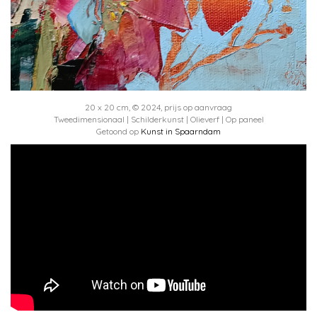
20 x 20 cm, © 2024, prijs op aanvraag
Tweedimensionaal | Schilderkunst | Olieverf | Op paneel
Getoond op
Kunst in Spaarndam