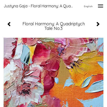
Justyna Gaja - Floral Harmony: A Quadriptych Tale No.3
Togg
English
navi
Floral Harmony: A Quadriptych
Tale No.3