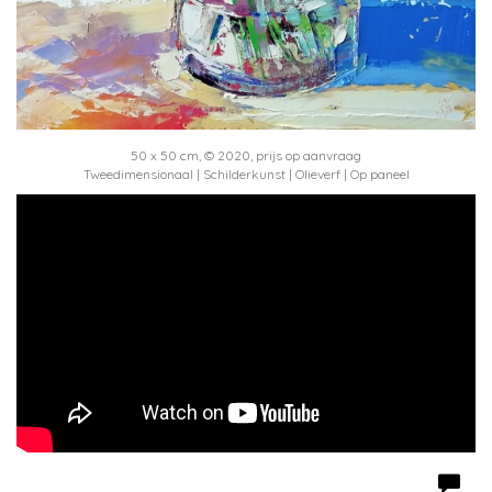
50 x 50 cm, © 2020, prijs op aanvraag
Tweedimensionaal | Schilderkunst | Olieverf | Op paneel