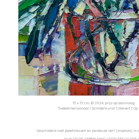
15 x 15 cm, © 2024, prijs op aanvraag
Tweedimensionaal | Schilderkunst | Olieverf | Op
Geschilderd met paletmessen en pasteuze verf (impasto) in a
KLIK OP DE AFBEELDING VOOR EEN CLOSE-