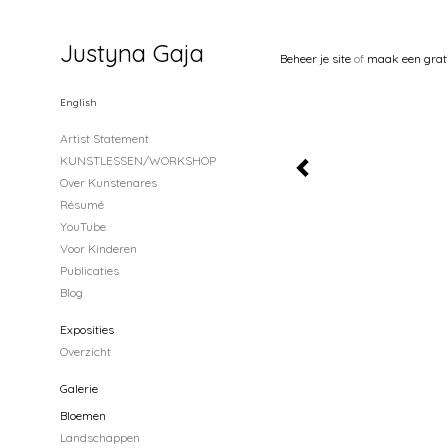
Justyna Gaja
Beheer je site
of
maak een grat
English
Artist Statement
KUNSTLESSEN/WORKSHOP
Over Kunstenares
Résumé
YouTube
Voor Kinderen
Publicaties
Blog
Exposities
Overzicht
Galerie
Bloemen
Landschappen