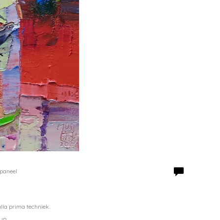
 paneel
lla prima techniek.
UP.