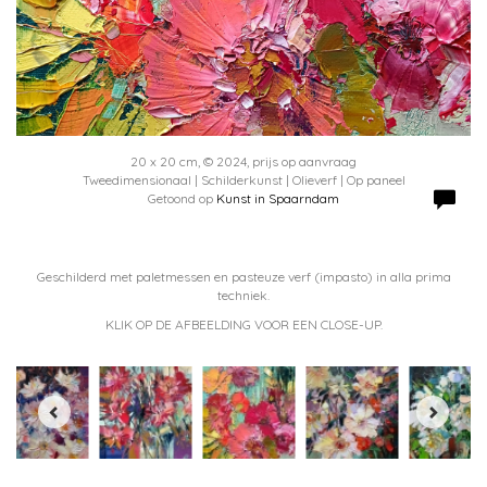
20 x 20 cm, © 2024, prijs op aanvraag
Tweedimensionaal | Schilderkunst | Olieverf | Op paneel
Getoond op
Kunst in Spaarndam
Geschilderd met paletmessen en pasteuze verf (impasto) in alla prima
techniek.
KLIK OP DE AFBEELDING VOOR EEN CLOSE-UP.