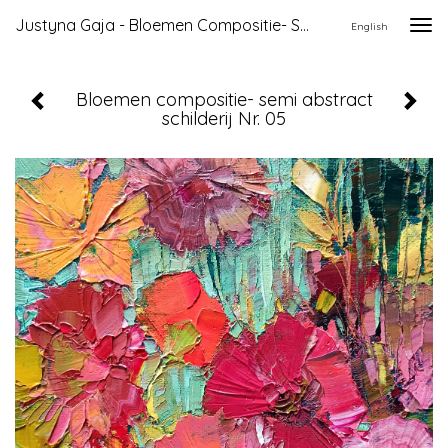
Justyna Gaja - Bloemen Compositie- Semi Abstract Schilderij Nr. 05
Togg
English
navi
Bloemen compositie- semi abstract
schilderij Nr. 05