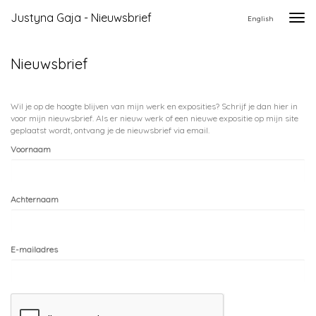
Justyna Gaja - Nieuwsbrief
Togg
English
navi
Nieuwsbrief
Wil je op de hoogte blijven van mijn werk en exposities? Schrijf je dan hier in
voor mijn nieuwsbrief. Als er nieuw werk of een nieuwe expositie op mijn site
geplaatst wordt, ontvang je de nieuwsbrief via email.
Voornaam
Achternaam
E-mailadres