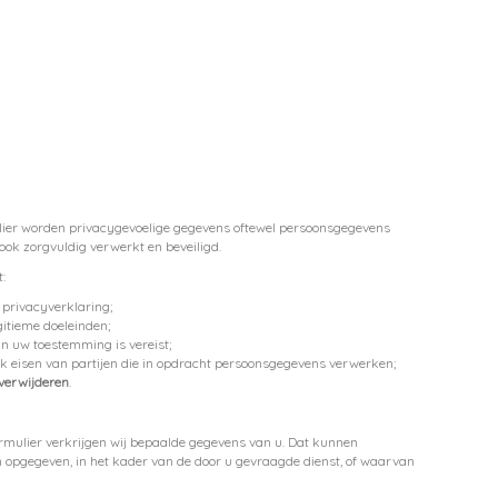
rmulier worden privacygevoelige gegevens oftewel persoonsgegevens
ok zorgvuldig verwerkt en beveiligd.
:
privacyverklaring;
gitieme doeleinden;
 uw toestemming is vereist;
eisen van partijen die in opdracht persoonsgegevens verwerken;
 verwijderen
.
tformulier verkrijgen wij bepaalde gegevens van u. Dat kunnen
 opgegeven, in het kader van de door u gevraagde dienst, of waarvan