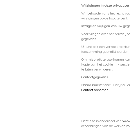
Wijzigingen in deze privacyver
Wij behouden ons het recht voo
wijzigingen op de hoogte bent.
Inzage en wijzigen van uw geg
Voor vragen over het privacybe
gegevens.
U kunt ook een verzoek toestur
toestemming gebruikt worden, 
Om misbruik te voorkomen kan 
kopie van het cookie in kwestie
te laten verwijderen.
Contactgegevens
Naam kunstenaar: Justyna Ga
Contact opnemen
Deze site is onderdeel van
www.
afbeeldingen van de werken mo