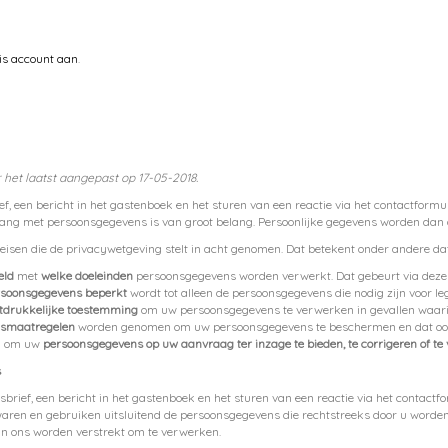
is account aan
.
 het laatst aangepast op 17-05-2018.
rief, een bericht in het gastenboek en het sturen van een reactie via het contactfo
ang met persoonsgegevens is van groot belang. Persoonlijke gegevens worden dan o
eisen die de privacywetgeving stelt in acht genomen. Dat betekent onder andere dat
eld
met
welke doeleinden
persoonsgegevens worden verwerkt. Dat gebeurt via deze 
rsoonsgegevens beperkt
wordt tot alleen de persoonsgegevens die nodig zijn voor le
tdrukkelijke toestemming
om uw persoonsgegevens te verwerken in gevallen waarin
gsmaatregelen
worden genomen om uw persoonsgegevens te beschermen en dat ook 
rd om uw
persoonsgegevens op uw aanvraag ter inzage te bieden, te corrigeren of te
s
wsbrief, een bericht in het gastenboek en het sturen van een reactie via het contac
aren en gebruiken uitsluitend de persoonsgegevens die rechtstreeks door u worden
aan ons worden verstrekt om te verwerken.