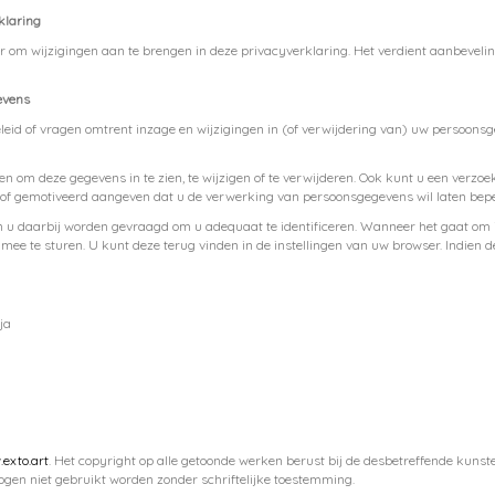
klaring
r om wijzigingen aan te brengen in deze privacyverklaring. Het verdient aanbeveli
evens
leid of vragen omtrent inzage en wijzigingen in (of verwijdering van) uw persoons
en om deze gegevens in te zien, te wijzigen of te verwijderen. Ook kunt u een ver
of gemotiveerd aangeven dat u de verwerking van persoonsgegevens wil laten bep
u daarbij worden gevraagd om u adequaat te identificeren. Wanneer het gaat om i
 mee te sturen. U kunt deze terug vinden in de instellingen van uw browser. Indien 
ja
exto.art
. Het copyright op alle getoonde werken berust bij de desbetreffende kunst
gen niet gebruikt worden zonder schriftelijke toestemming.