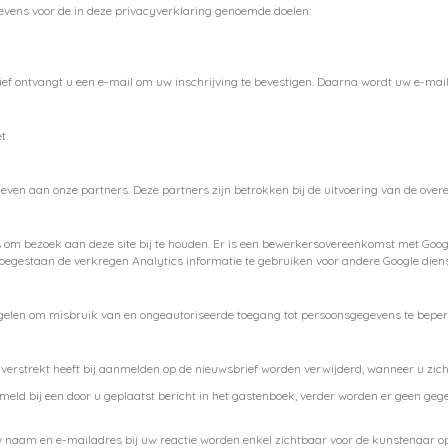
evens voor de in deze privacyverklaring genoemde doelen:
ief ontvangt u een e-mail om uw inschrijving te bevestigen. Daarna wordt uw e-mai
t.
en aan onze partners. Deze partners zijn betrokken bij de uitvoering van de over
s om bezoek aan deze site bij te houden. Er is een bewerkersovereenkomst met Go
oegestaan de verkregen Analytics informatie te gebruiken voor andere Google dienst
elen om misbruik van en ongeautoriseerde toegang tot persoonsgegevens te beper
verstrekt heeft bij aanmelden op de nieuwsbrief worden verwijderd, wanneer u zich u
meld bij een door u geplaatst bericht in het gastenboek, verder worden er geen gege
uw naam en e-mailadres bij uw reactie worden enkel zichtbaar voor de kunstenaar op