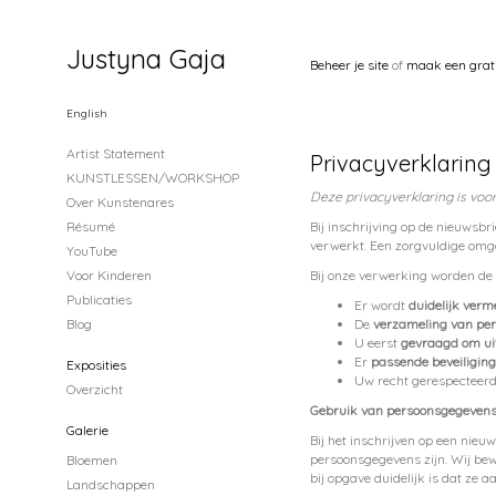
Justyna Gaja
Beheer je site
of
maak een grat
English
Artist Statement
Privacyverklaring
KUNSTLESSEN/WORKSHOP
Deze privacyverklaring is voor
Over Kunstenares
Résumé
Bij inschrijving op de nieuwsb
verwerkt. Een zorgvuldige omg
YouTube
Voor Kinderen
Bij onze verwerking worden de 
Publicaties
Er wordt
duidelijk verm
Blog
De
verzameling van pe
U eerst
gevraagd om ui
Er
passende beveiligin
Exposities
Uw recht gerespectee
Overzicht
Gebruik van persoonsgegeven
Galerie
Bij het inschrijven op een nieu
persoonsgegevens zijn. Wij bew
Bloemen
bij opgave duidelijk is dat ze 
Landschappen