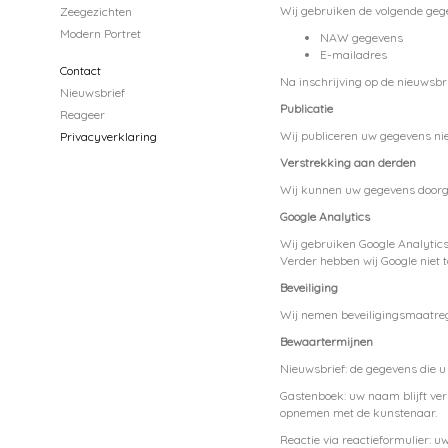
Wij gebruiken de volgende geg
Zeegezichten
Modern Portret
NAW gegevens
E-mailadres
Contact
Na inschrijving op de nieuwsbr
Nieuwsbrief
Publicatie
Reageer
Wij publiceren uw gegevens nie
Privacyverklaring
Verstrekking aan derden
Wij kunnen uw gegevens doorgev
Google Analytics
Wij gebruiken Google Analytic
Verder hebben wij Google niet t
Beveiliging
Wij nemen beveiligingsmaatreg
Bewaartermijnen
Nieuwsbrief: de gegevens die u 
Gastenboek: uw naam blijft ver
opnemen met de kunstenaar.
Reactie via reactieformulier: 