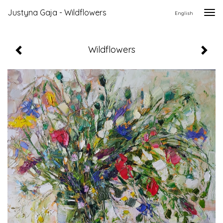
Justyna Gaja - Wildflowers
Togg
English
navi
Wildflowers