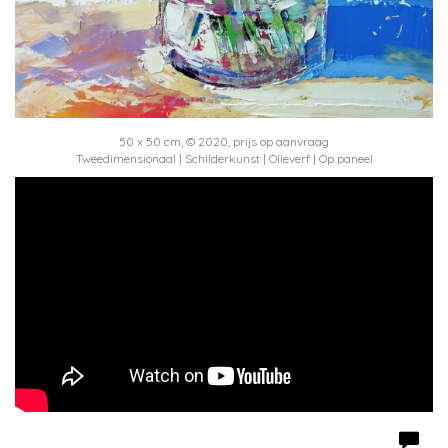
50 x 50 cm, © 2020, prijs op aanvraag
Tweedimensionaal | Schilderkunst | Olieverf | Op paneel