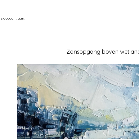
is account aan
.
Zonsopgang boven wetlan