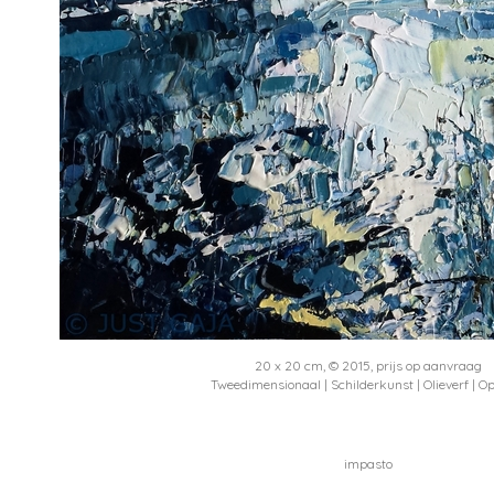
20 x 20 cm, © 2015, prijs op aanvraag
Tweedimensionaal | Schilderkunst | Olieverf | O
impasto