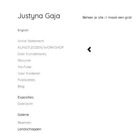
Justyna Gaja
Beheer je site
of
maak een grat
English
Artist Statement
KUNSTLESSEN/WORKSHOP
Over Kunstenares
Résumé
YouTube
Voor Kinderen
Publicaties
Blog
Exposities
Overzicht
Galerie
Bloemen
Landschappen