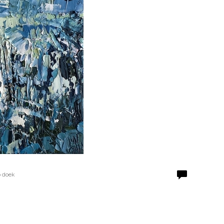
p doek