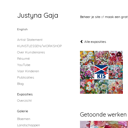
Justyna Gaja
Beheer je site
of
maak een grat
English
Artist Statement
Alle exposities
KUNSTLESSEN/WORKSHOP
Over Kunstenares
Résumé
YouTube
Voor Kinderen
Publicaties
Blog
Exposities
Overzicht
Galerie
Getoonde werken
Bloemen
Landschappen