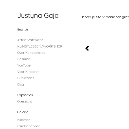
Justyna Gaja
Beheer je site
of
maak een grat
English
Artist Statement
KUNSTLESSEN/WORKSHOP
Over Kunstenares
Résumé
YouTube
Voor Kinderen
Publicaties
Blog
Exposities
Overzicht
Galerie
Bloemen
Landschappen