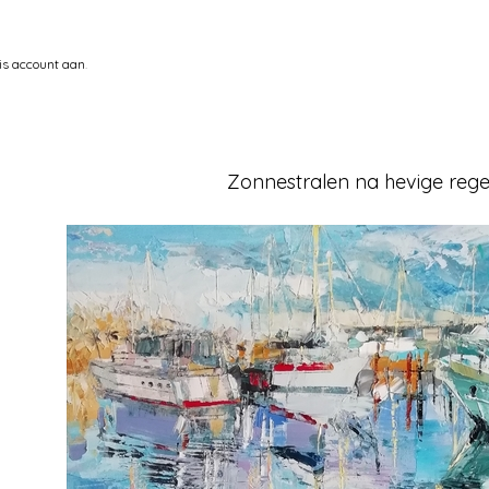
is account aan
.
Zonnestralen na hevige reg