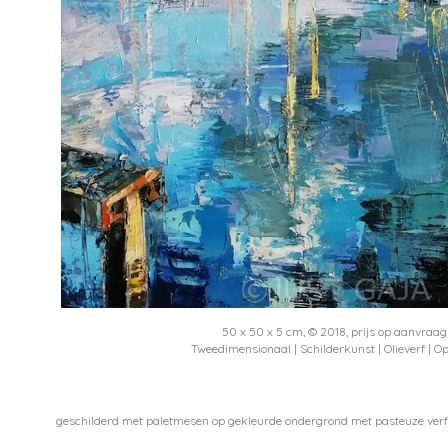
50 x 50 x 5 cm, © 2018, prijs op aanvraag
Tweedimensionaal | Schilderkunst | Olieverf | O
geschilderd met paletmesen op gekleurde ondergrond met pasteuze verf 